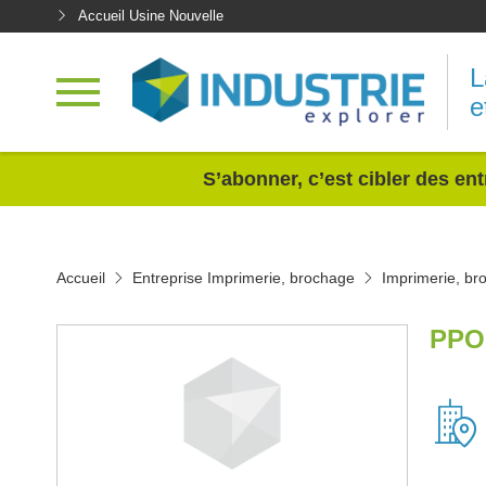
Accueil Usine Nouvelle
L
e
<
S’abonner, c’est cibler des ent
Accueil
Entreprise Imprimerie, brochage
Imprimerie, br
PPO