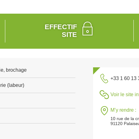
EFFECTIF
SITE
ie, brochage
+33 1 60 13 
ie (labeur)
Voir le site i
M’y rendre :
10 rue de la c
91120 Palaise