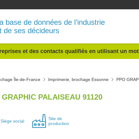
a base de données de l’industrie
t de ses décideurs
reprises et des contacts qualifiés en utilisant un mo
ochage Île-de-France
Imprimerie, brochage Essonne
PPO GRAP
 GRAPHIC PALAISEAU 91120
Site de
Siège social
production