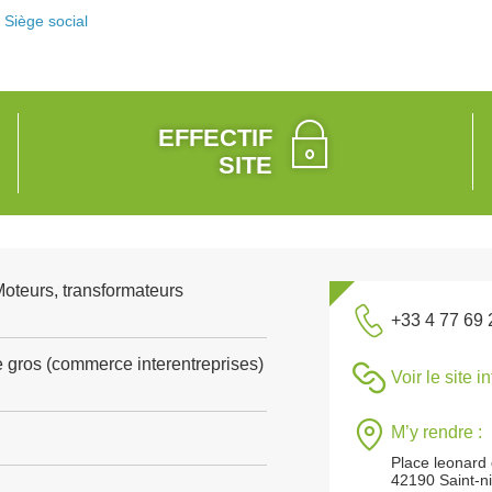
Siège social
EFFECTIF
SITE
Moteurs, transformateurs
+33 4 77 69 
gros (commerce interentreprises)
Voir le site i
M’y rendre :
Place leonard 
42190 Saint-ni