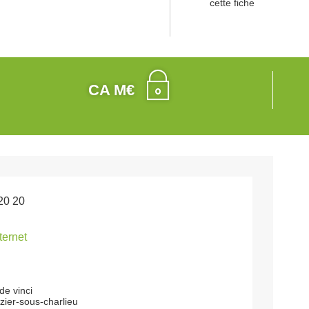
cette fiche
CA M€
20 20
nternet
de vinci
zier-sous-charlieu