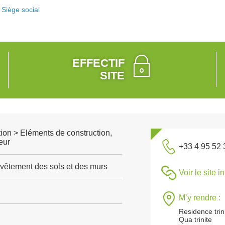
Siège social
EFFECTIF
SITE
ion > Eléments de construction,
eur
+33 4 95 52 
vêtement des sols et des murs
Voir le site i
M’y rendre :
Residence trini
Qua trinite