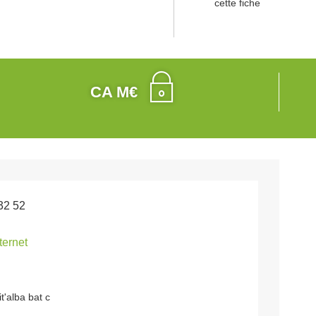
cette fiche
CA M€
32 52
nternet
t'alba bat c