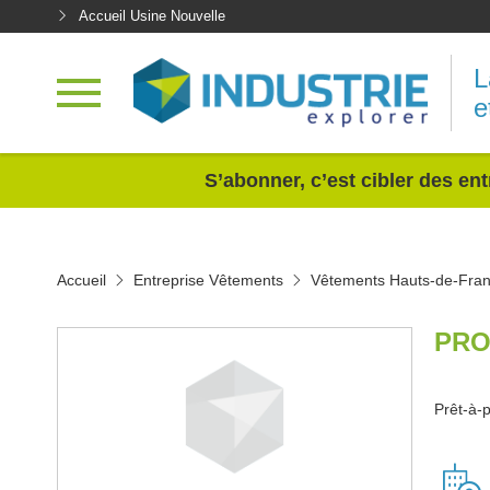
Accueil Usine Nouvelle
L
e
<
S’abonner, c’est cibler des ent
Accueil
Entreprise Vêtements
Vêtements Hauts-de-Fra
PRO
Prêt-à-p