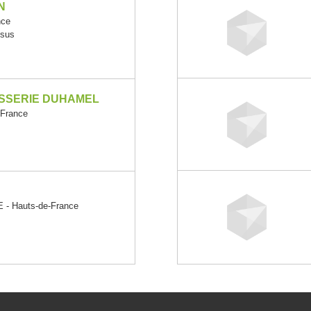
N
nce
ssus
ISSERIE DUHAMEL
France
 Hauts-de-France