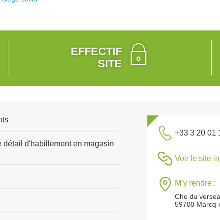
EFFECTIF
SITE
nts
+33 3 20 01 
détail d'habillement en magasin
Voir le site i
M’y rendre :
Che du verse
59700 Marcq-