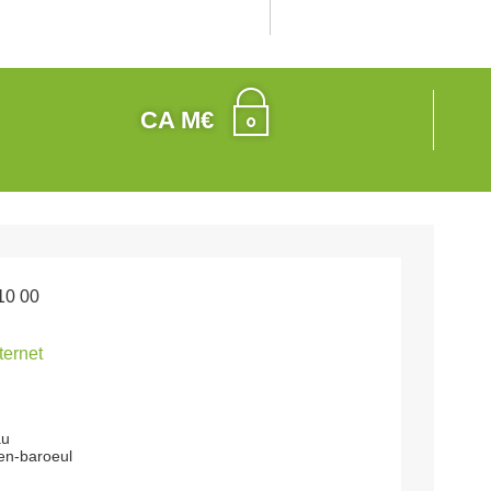
CA M€
10 00
nternet
au
en-baroeul