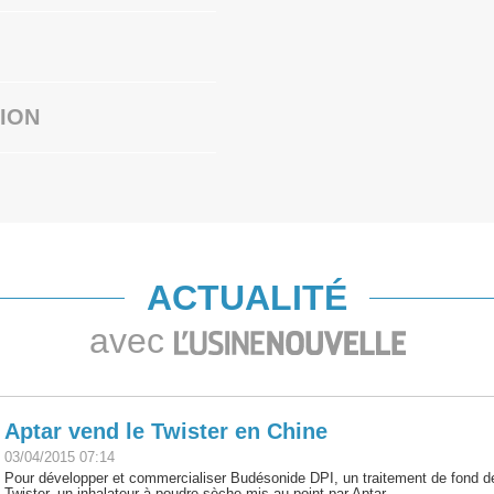
ION
ACTUALITÉ
avec
Aptar vend le Twister en Chine
03/04/2015 07:14
Pour développer et commercialiser Budésonide DPI, un traitement de fond 
Twister, un inhalateur à poudre sèche mis au point par Aptar.