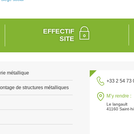
EFFECTIF
SITE
rie métallique
+33 2 54 73 
ntage de structures métalliques
M’y rendre :
Le langault
41160 Saint-hil