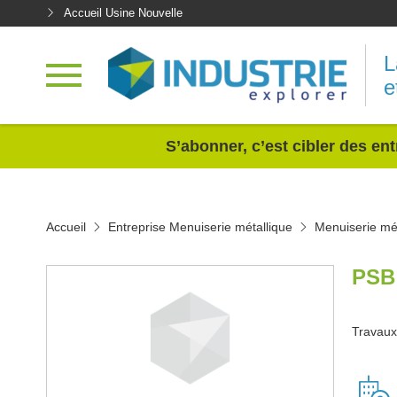
Accueil Usine Nouvelle
L
e
<
S’abonner, c’est cibler des ent
Accueil
Entreprise Menuiserie métallique
Menuiserie mét
PSB
Travaux