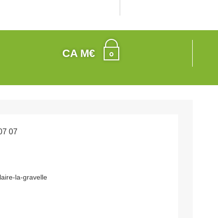
CA M€
07 07
aire-la-gravelle