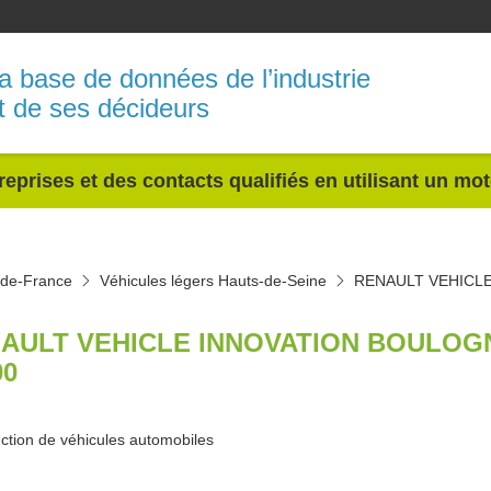
a base de données de l’industrie
t de ses décideurs
reprises et des contacts qualifiés en utilisant un mo
e-de-France
Véhicules légers Hauts-de-Seine
RENAULT VEHICLE
AULT VEHICLE INNOVATION BOULOG
00
ction de véhicules automobiles