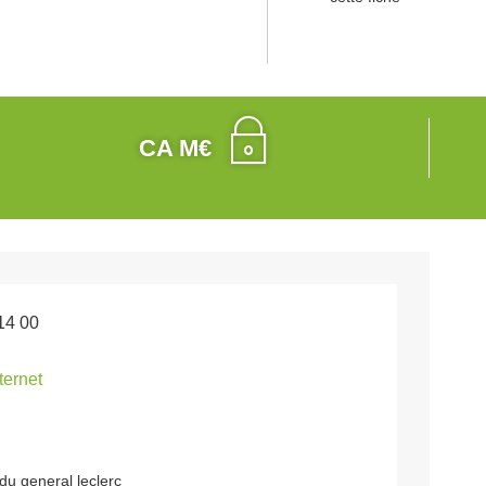
CA M€
14 00
nternet
du general leclerc