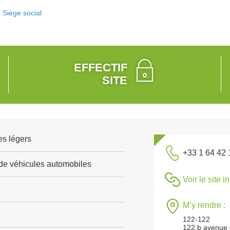
Siège social
EFFECTIF
SITE
es légers
+33 1 64 42 
de véhicules automobiles
Voir le site i
M’y rendre :
122-122
122 b avenue 