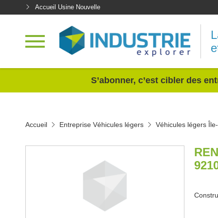
Accueil Usine Nouvelle
L
e
<
S’abonner, c’est cibler des ent
Accueil
Entreprise Véhicules légers
Véhicules légers Îl
REN
921
Constru