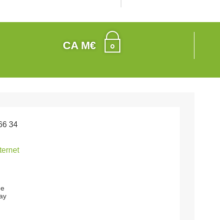
CA M€
66 34
nternet
ge
ay