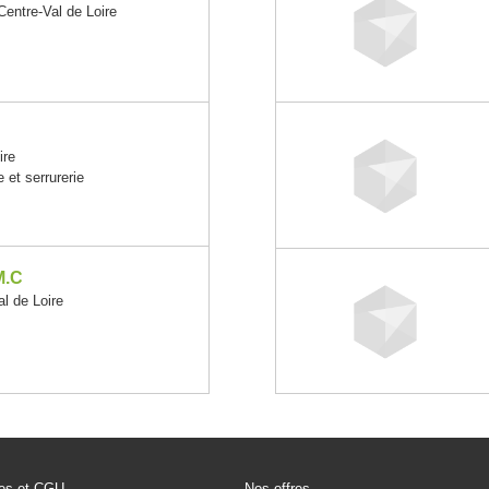
ntre-Val de Loire
ire
 et serrurerie
M.C
 de Loire
les et CGU
Nos offres