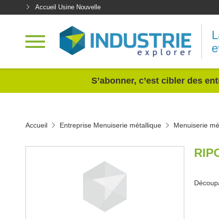
Accueil Usine Nouvelle
L
e
<
S’abonner, c’est cibler des ent
Accueil
Entreprise Menuiserie métallique
Menuiserie mét
RIP
Découp