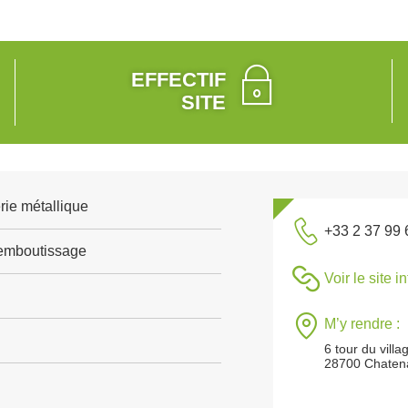
EFFECTIF
SITE
rie métallique
+33 2 37 99 
emboutissage
Voir le site i
M’y rendre :
6 tour du villa
28700 Chaten