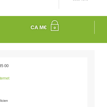
CA M€
35 00
nternet
licien