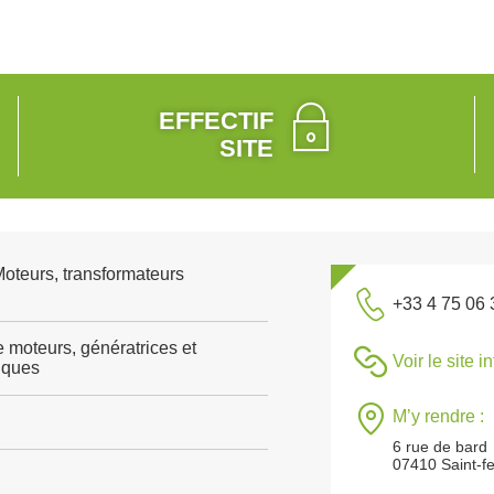
EFFECTIF
SITE
Moteurs, transformateurs
+33 4 75 06 
e moteurs, génératrices et
Voir le site i
riques
M’y rendre :
6 rue de bard
07410 Saint-fe