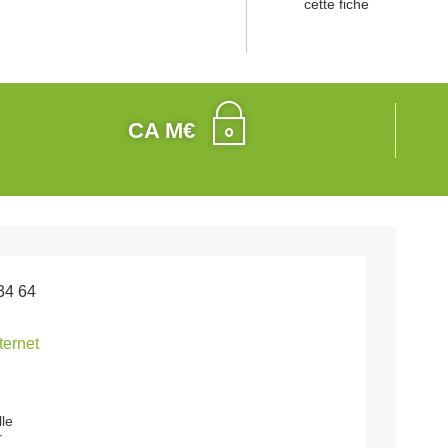
cette fiche
CA M€
34 64
nternet
lle
r