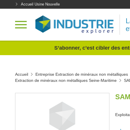
Accueil Usine Nouvelle
L
e
<
S’abonner, c’est cibler des ent
Accueil
Entreprise Extraction de minéraux non métalliques
Extraction de minéraux non métalliques Seine-Maritime
SA
SAM
Exploita