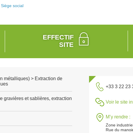
Siège social
EFFECTIF
SITE
n métalliques) > Extraction de
ques
+33 3 22 23 
e gravières et sablières, extraction
Voir le site i
M’y rendre :
Zone industrie
Rue du manoi