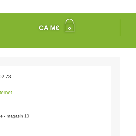
CA M€
02 73
nternet
e - magasin 10