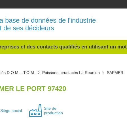
a base de données de l’industrie
t de ses décideurs
reprises et des contacts qualifiés en utilisant un mo
cés D.O.M. - T.O.M.
Poissons, crustacés La Reunion
SAPMER
MER LE PORT 97420
Site de
Siège social
production