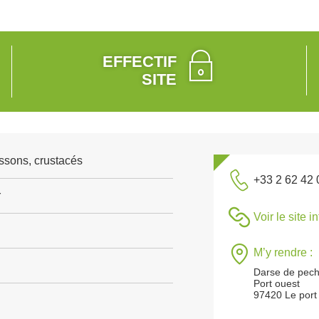
EFFECTIF
SITE
ssons, crustacés
+33 2 62 42 
r
Voir le site i
M’y rendre :
Darse de pech
Port ouest
97420 Le port