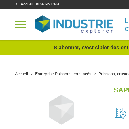
Accueil Usine Nouvelle
L
e
<
S’abonner, c’est cibler des ent
Accueil
Entreprise Poissons, crustacés
Poissons, crusta
SAP