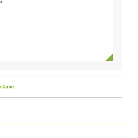
o
itanie