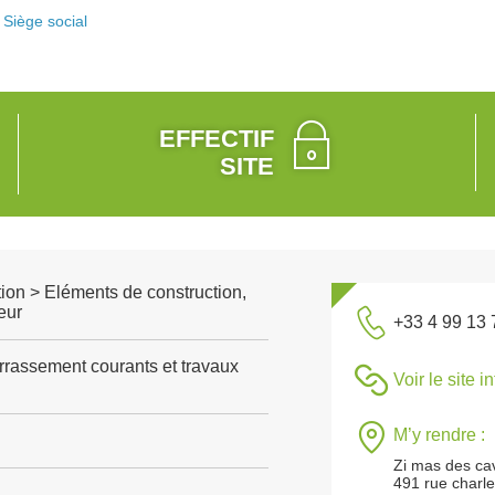
Siège social
EFFECTIF
SITE
ion > Eléments de construction,
eur
+33 4 99 13 
rrassement courants et travaux
Voir le site i
M’y rendre :
Zi mas des cava
491 rue charl