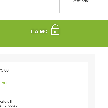
cette fiche
CA M€
75 00
nternet
liers ii
es nungesser