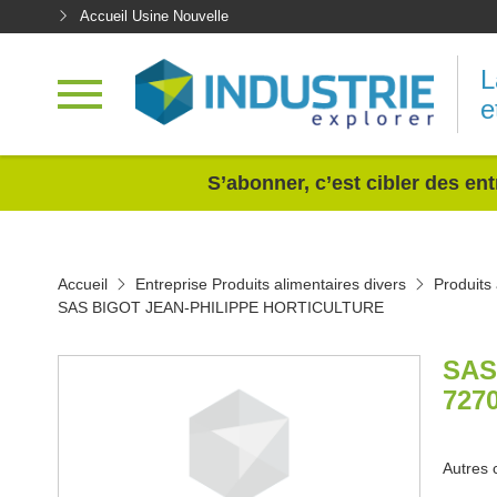
Accueil Usine Nouvelle
L
e
<
S’abonner, c’est cibler des ent
Accueil
Entreprise Produits alimentaires divers
Produits 
SAS BIGOT JEAN-PHILIPPE HORTICULTURE
SAS
727
Autres 