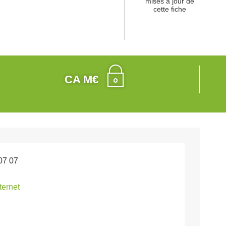
mises à jour de
cette fiche
CA M€
07 07
nternet