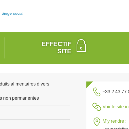
Siège social
EFFECTIF
SITE
duits alimentaires divers
+33 2 43 77 
res non permanentes
Voir le site i
M’y rendre :