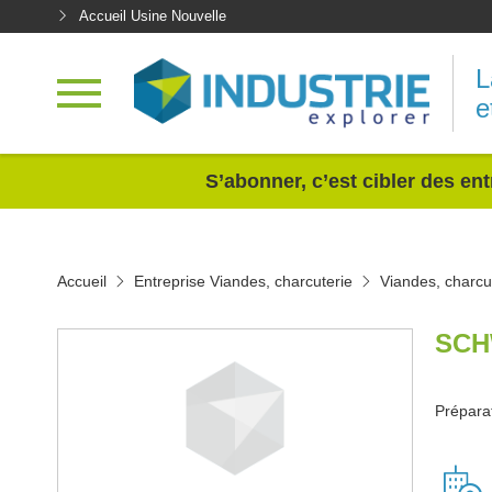
Accueil Usine Nouvelle
L
e
<
S’abonner, c’est cibler des ent
Accueil
Entreprise Viandes, charcuterie
Viandes, charcu
SCH
Préparat