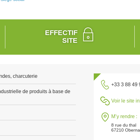
EFFECTIF
SITE
ndes, charcuterie
+33 3 88 49 
dustrielle de produits à base de
Voir le site i
M’y rendre :
8 rue du thal
67210 Oberna