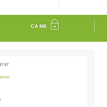
CA M€
97 97
nternet
i