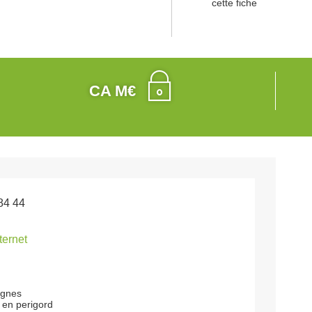
cette fiche
CA M€
84 44
nternet
agnes
 en perigord