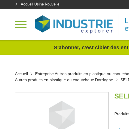
Accueil Usine Nouvelle
L
e
<
S’abonner, c’est cibler des ent
Accueil
Entreprise Autres produits en plastique ou caoutch
Autres produits en plastique ou caoutchouc Dordogne
SEL
SEL
Produit