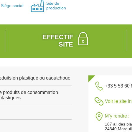
Site de
Siège social
production
EFFECTIF
SITE
roduits en plastique ou caoutchouc
+33 5 53 60 
de produits de consommation
plastiques
Voir le site i
M’y rendre :
187 all des pl
24340 Mareuil