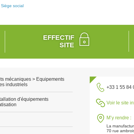
Siège social
EFFECTIF
SITE
ts mécaniques > Equipements
s industriels
+33 1 55 84 
tallation d'équipements
Voir le site i
tisation
M’y rendre :
La manufactu
70 rue ambrois