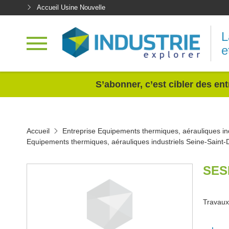
Accueil Usine Nouvelle
L
e
<
S’abonner, c’est cibler des ent
Accueil
Entreprise Equipements thermiques, aérauliques ind
Equipements thermiques, aérauliques industriels Seine-Saint-
SES
Travaux 