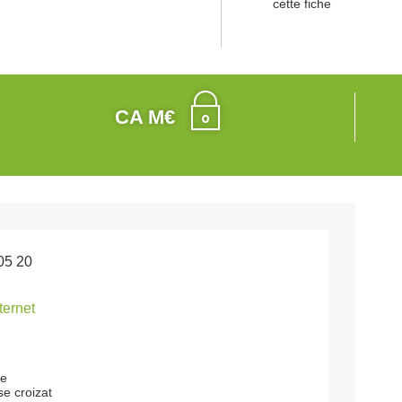
cette fiche
CA M€
05 20
nternet
re
e croizat