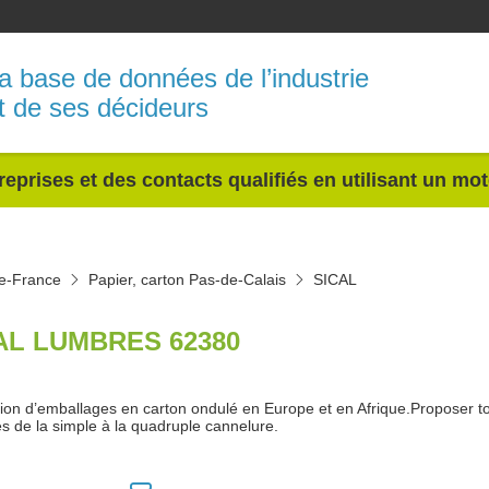
a base de données de l’industrie
t de ses décideurs
reprises et des contacts qualifiés en utilisant un mo
de-France
Papier, carton Pas-de-Calais
SICAL
AL LUMBRES 62380
ion d’emballages en carton ondulé en Europe et en Afrique.Proposer t
s de la simple à la quadruple cannelure.