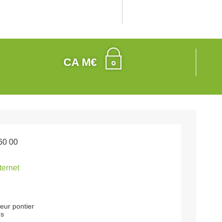
CA M€
60 00
nternet
eur pontier
es