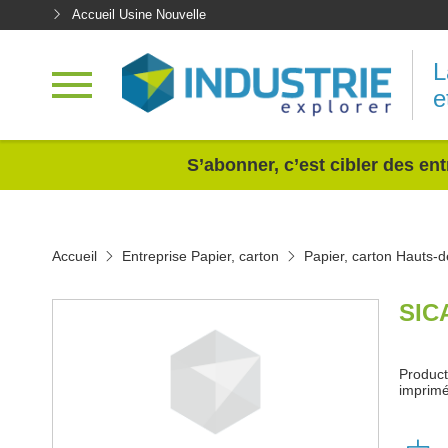
Accueil Usine Nouvelle
L
e
<
S’abonner, c’est cibler des ent
Accueil
Entreprise Papier, carton
Papier, carton Hauts-
SIC
Product
imprimé