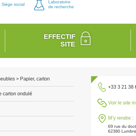
Laboratoire
Siège social
de recherche
EFFECTIF
SITE
meubles > Papier, carton
+33 3 21 38 
e carton ondulé
Voir le site i
M’y rendre :
69 rue du doct
62380 Lumbr