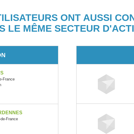
TILISATEURS ONT AUSSI CO
S LE MÊME SECTEUR D'ACTI
ON
ES
-France
n
RDENNES
de-France