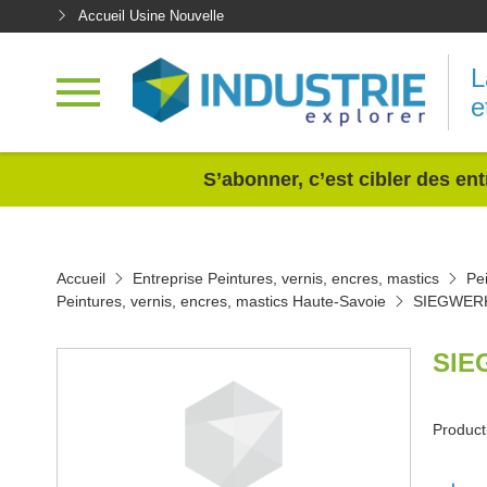
Accueil Usine Nouvelle
L
e
<
S’abonner, c’est cibler des ent
Accueil
Entreprise Peintures, vernis, encres, mastics
Pe
Peintures, vernis, encres, mastics Haute-Savoie
SIEGWER
SIE
Product