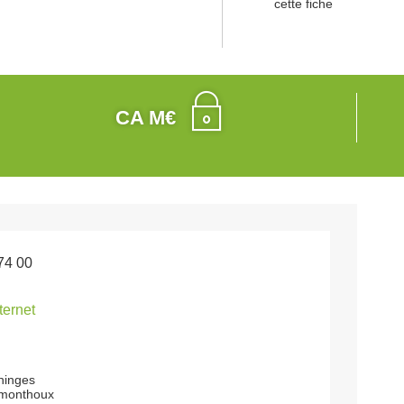
cette fiche
CA M€
74 00
nternet
ninges
-monthoux