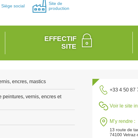
Site de
Siège social
production
EFFECTIF
SITE
rnis, encres, mastics
+33 4 50 87 
 peintures, vernis, encres et
Voir le site i
M’y rendre :
13 route de ta
74100 Vetraz