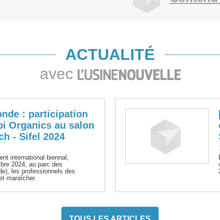
ACTUALITÉ
avec
de : participation
pi Organics au salon
ch - Sifel 2024
nt international biennal,
bre 2024, au parc des
e), les professionnels des
 et maraîcher.
TOUS LES ARTICLES