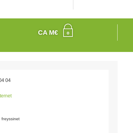
CA M€
04 04
nternet
 freyssinet