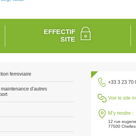
EFFECTIF
SITE
tion ferroviaire
+33 3 23 70 
 maintenance d'autres
port
Voir le site i
M’y rendre :
12 rue eugene
77500 Chelles