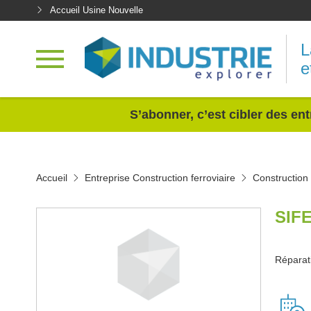
Accueil Usine Nouvelle
L
e
<
S’abonner, c’est cibler des ent
Accueil
Entreprise Construction ferroviaire
Construction 
SIF
Réparat