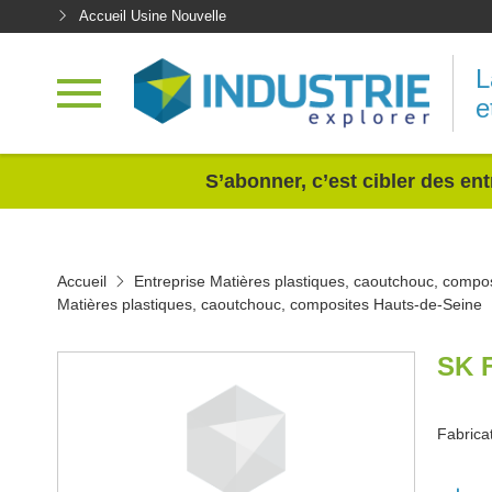
Accueil Usine Nouvelle
L
e
<
S’abonner, c’est cibler des ent
Accueil
Entreprise Matières plastiques, caoutchouc, compo
Matières plastiques, caoutchouc, composites Hauts-de-Seine
SK 
Fabrica