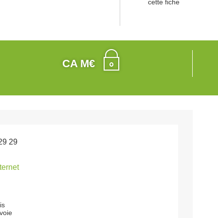
cette fiche
CA M€
29 29
nternet
is
voie