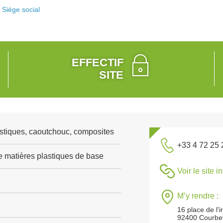
Siège social
EFFECTIF
SITE
stiques, caoutchouc, composites
+33 4 72 25 
e matières plastiques de base
Voir le site i
M’y rendre :
16 place de l'ir
92400 Courbe