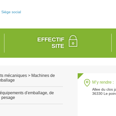
Siège social
EFFECTIF
SITE
ts mécaniques > Machines de
mballage
M’y rendre :
Allee du clos 
'équipements d'emballage, de
36330 Le poin
e pesage