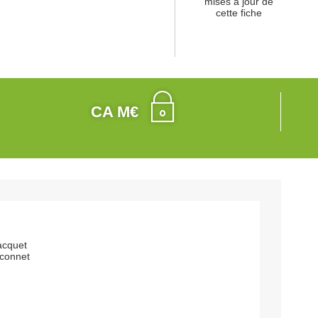
mises à jour de
cette fiche
CA M€
jacquet
connet