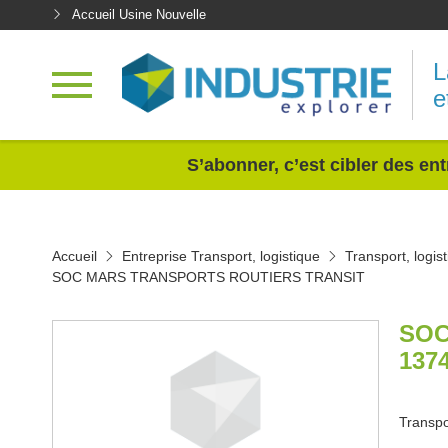
Accueil Usine Nouvelle
L
e
<
S’abonner, c’est cibler des ent
Accueil
Entreprise Transport, logistique
Transport, logi
SOC MARS TRANSPORTS ROUTIERS TRANSIT
SOC
137
Transpor