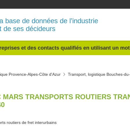
a base de données de l’industrie
t de ses décideurs
reprises et des contacts qualifiés en utilisant un mo
stique Provence-Alpes-Côte d'Azur
Transport, logistique Bouches-d
 MARS TRANSPORTS ROUTIERS TRAN
40
ts routiers de fret interurbains