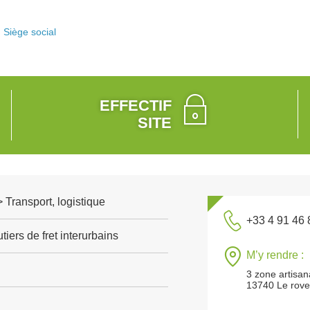
Siège social
EFFECTIF
SITE
> Transport, logistique
+33 4 91 46 
tiers de fret interurbains
M’y rendre :
3 zone artisana
13740 Le rov