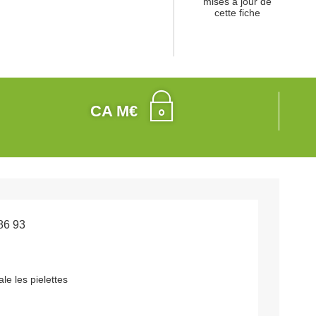
mises à jour de
cette fiche
CA M€
86 93
le les pielettes
e