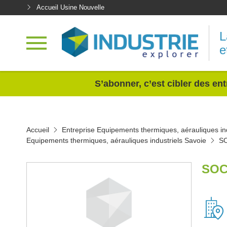
Accueil Usine Nouvelle
L
e
<
S’abonner, c’est cibler des ent
Accueil
Entreprise Equipements thermiques, aérauliques ind
Equipements thermiques, aérauliques industriels Savoie
S
SOC