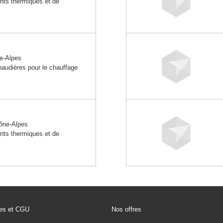
ents thermiques et de
e-Alpes
haudières pour le chauffage
ône-Alpes
ents thermiques et de
les et CGU
Nos offres