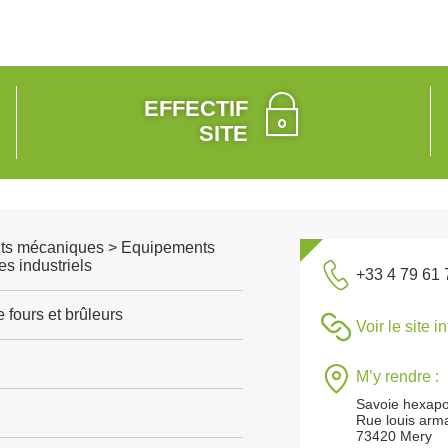
EFFECTIF
SITE
ts mécaniques > Equipements
s industriels
+33 4 79 61 
 fours et brûleurs
Voir le site i
M’y rendre :
Savoie hexapo
Rue louis arm
73420 Mery