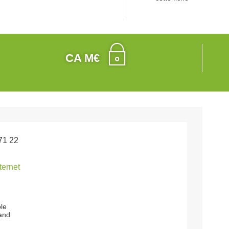
CA M€
71 22
nternet
le
and