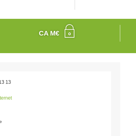
CA M€
13 13
nternet
e