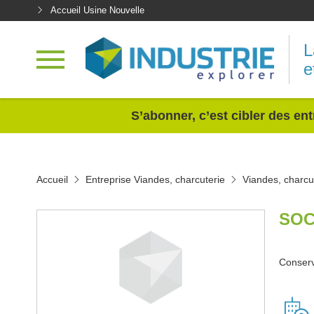
Accueil Usine Nouvelle
L
e
<
S’abonner, c’est cibler des ent
Accueil
Entreprise Viandes, charcuterie
Viandes, charcu
SOC
Conserve