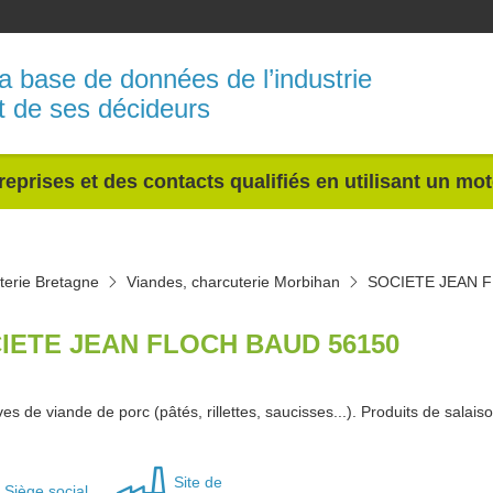
a base de données de l’industrie
t de ses décideurs
reprises et des contacts qualifiés en utilisant un mo
terie Bretagne
Viandes, charcuterie Morbihan
SOCIETE JEAN 
IETE JEAN FLOCH BAUD 56150
s de viande de porc (pâtés, rillettes, saucisses...). Produits de salais
Site de
Siège social