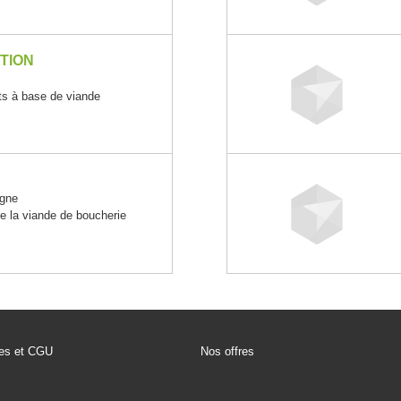
TION
its à base de viande
gne
e la viande de boucherie
les et CGU
Nos offres