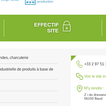
production
EFFECTIF
SITE
ndes, charcuterie
+33 2 97 51 
dustrielle de produits à base de
Voir le site i
M’y rendre :
Z i du dressev
56150 Baud