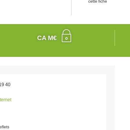
cette fiche
CA M€
19 40
nternet
eflets