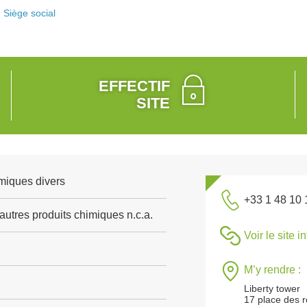
Siège social
EFFECTIF
SITE
miques divers
+33 1 48 10 
autres produits chimiques n.c.a.
Voir le site i
M’y rendre :
Liberty tower
17 place des r