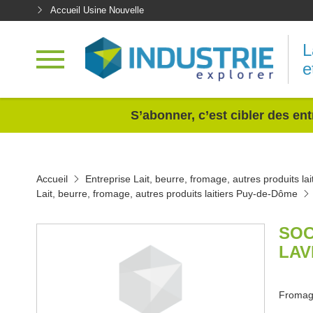
Accueil Usine Nouvelle
L
e
<
S’abonner, c’est cibler des ent
Accueil
Entreprise Lait, beurre, fromage, autres produits lai
Lait, beurre, fromage, autres produits laitiers Puy-de-Dôme
SOC
LAV
Fromag