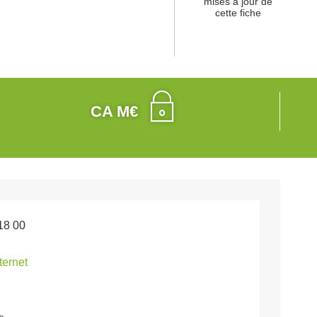
mises à jour de
cette fiche
CA M€
18 00
nternet