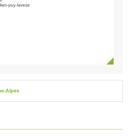
e
lien-puy-laveze
ne-Alpes