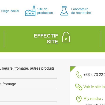
Site de
Laboratoire
Siège social
production
de recherche
EFFECTIF
SITE
, beurre, fromage, autres produits
+33 4 73 22 
de fromage
Voir le site i
M’y rendre :