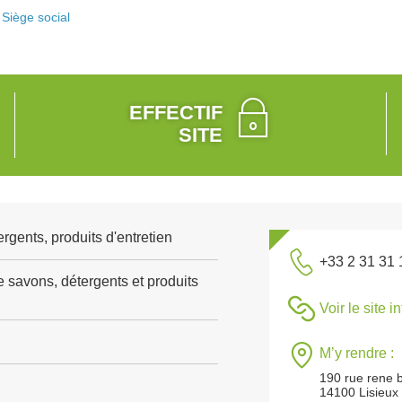
Siège social
EFFECTIF
SITE
gents, produits d'entretien
+33 2 31 31 
e savons, détergents et produits
Voir le site i
M’y rendre :
190 rue rene 
14100 Lisieux