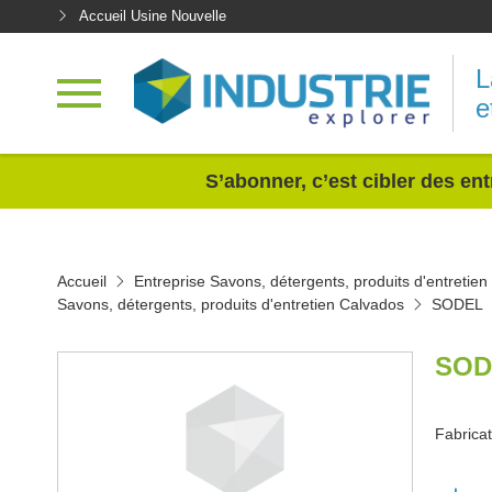
Accueil Usine Nouvelle
L
e
<
S’abonner, c’est cibler des ent
Accueil
Entreprise Savons, détergents, produits d'entretien
Savons, détergents, produits d'entretien Calvados
SODEL
SOD
Fabricat