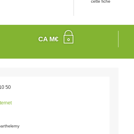
cette fiche
CA M€
10 50
nternet
barthelemy