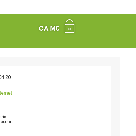
CA M€
04 20
nternet
erie
ucourt