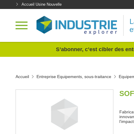
Accueil Usine Nouvelle
L
e
<
S’abonner, c’est cibler des ent
Accueil
Entreprise Equipements, sous-traitance
Equipem
SOF
Fabrica
innovan
l'impac