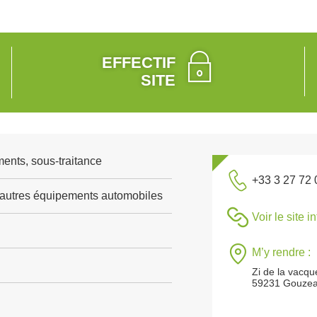
EFFECTIF
SITE
ents, sous-traitance
+33 3 27 72 
'autres équipements automobiles
Voir le site i
M’y rendre :
Zi de la vacqu
59231 Gouzea