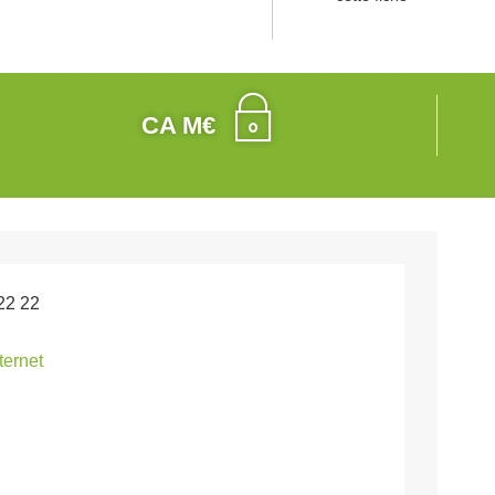
CA M€
22 22
nternet