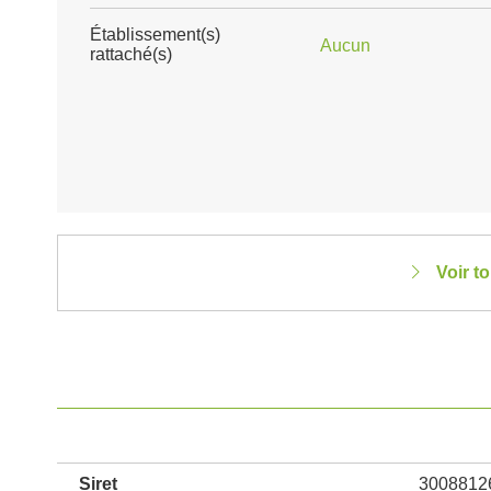
Établissement(s)
Aucun
rattaché(s)
Voir t
Siret
3008812