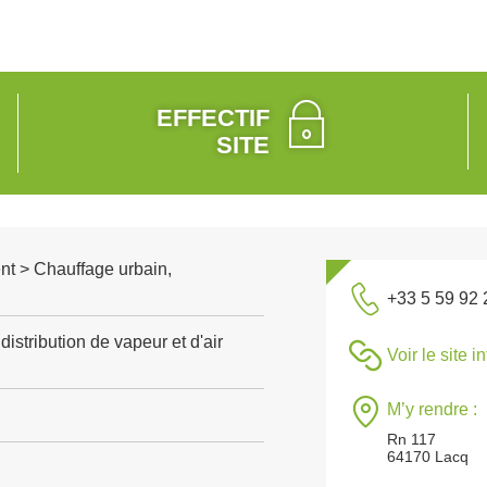
EFFECTIF
SITE
nt > Chauffage urbain,
+33 5 59 92 
distribution de vapeur et d'air
Voir le site i
M’y rendre :
Rn 117
64170 Lacq