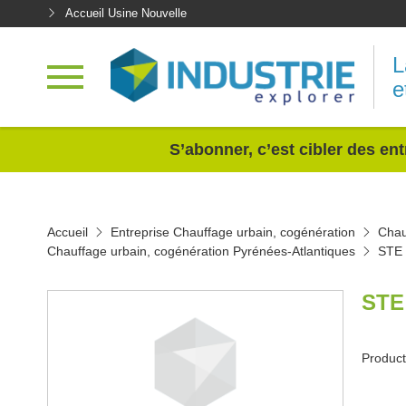
Accueil Usine Nouvelle
L
e
<
S’abonner, c’est cibler des ent
Accueil
Entreprise Chauffage urbain, cogénération
Chau
Chauffage urbain, cogénération Pyrénées-Atlantiques
STE
STE
Producti