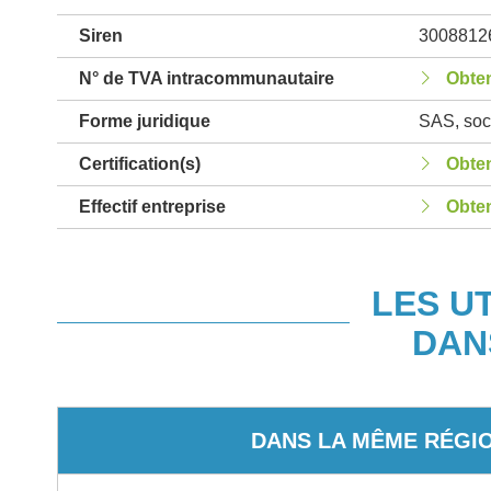
Siren
3008812
N° de TVA intracommunautaire
Obten
Forme juridique
SAS, soci
Certification(s)
Obten
Effectif entreprise
Obten
LES U
DAN
DANS LA MÊME RÉGI