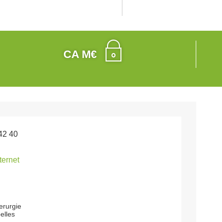
CA M€
42 40
nternet
derurgie
elles