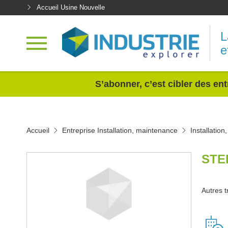
Accueil Usine Nouvelle
L
e
<
S’abonner, c’est cibler des ent
Accueil
Entreprise Installation, maintenance
Installatio
STE
Autres t