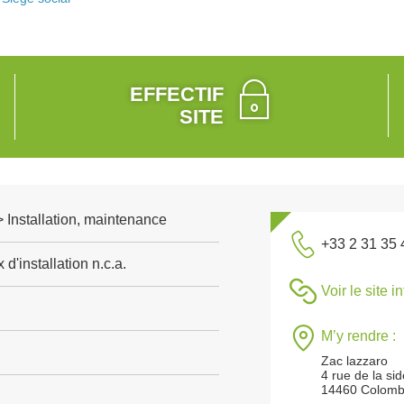
EFFECTIF
SITE
 > Installation, maintenance
+33 2 31 35 
d'installation n.c.a.
Voir le site i
M’y rendre :
Zac lazzaro
4 rue de la si
14460 Colomb