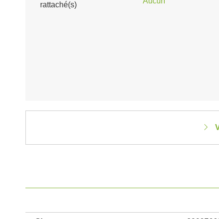
Aucun
rattaché(s)
V