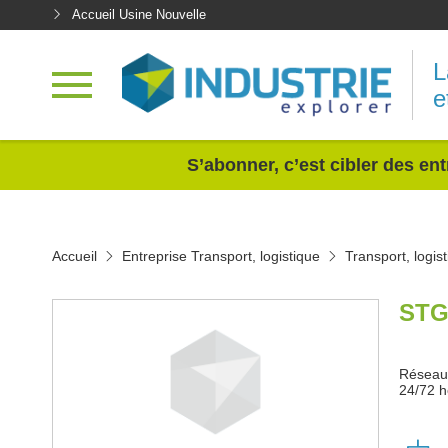
Accueil Usine Nouvelle
L
e
<
S’abonner, c’est cibler des ent
Accueil
Entreprise Transport, logistique
Transport, logis
STG
Réseau 
24/72 h