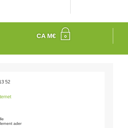
CA M€
13 52
nternet
lle
lement ader