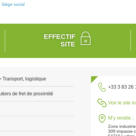
Siège social
EFFECTIF
SITE
> Transport, logistique
+33 3 83 26 
tiers de fret de proximité
Voir le site i
M’y rendre :
Zone industrie
309 impasse c