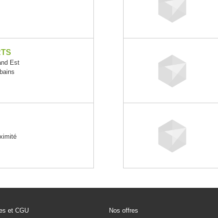
RTS
nd Est
rbains
oximité
les et CGU
Nos offres