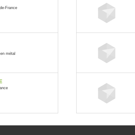
de-France
 en métal
E
ance