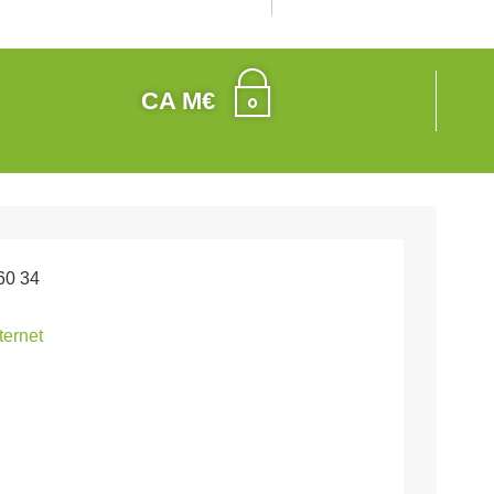
CA M€
60 34
nternet