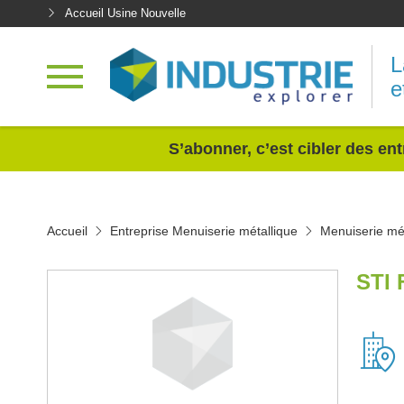
Accueil Usine Nouvelle
L
e
<
S’abonner, c’est cibler des ent
Accueil
Entreprise Menuiserie métallique
Menuiserie mét
STI