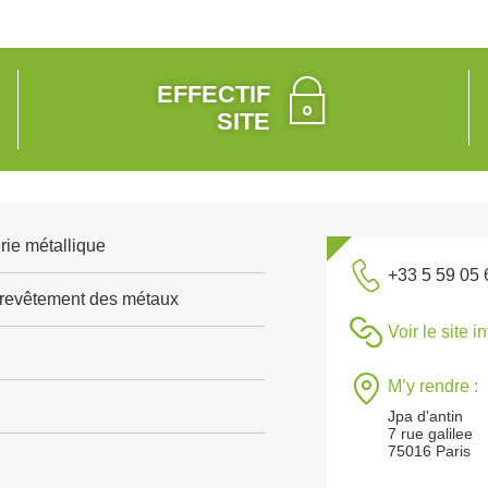
EFFECTIF
SITE
rie métallique
+33 5 59 05 
 revêtement des métaux
Voir le site i
M’y rendre :
Jpa d'antin
7 rue galilee
75016 Paris