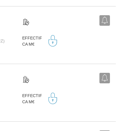
EFFECTIF
2Z)
CA M€
EFFECTIF
CA M€