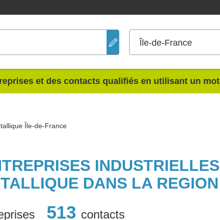
Île-de-France
reprises et des contacts qualifiés en utilisant un mo
allique Île-de-France
NTREPRISES INDUSTRIELLE
TALLIQUE DANS LA REGION
513
eprises
contacts