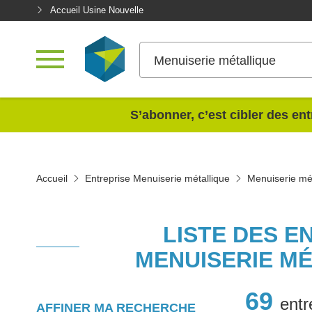
Accueil Usine Nouvelle
Menuiserie métallique
<
S’abonner, c’est cibler des ent
Accueil
Entreprise Menuiserie métallique
Menuiserie mét
LISTE DES E
MENUISERIE MÉ
69
entr
AFFINER MA RECHERCHE