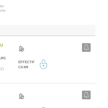
der
rche
DU
OURS
EFFECTIF
CA M€
2Z)