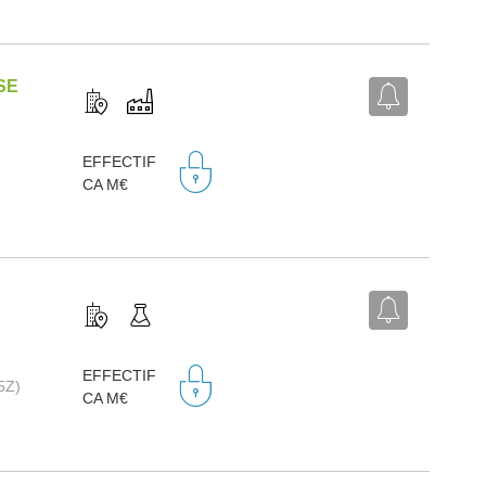
SE
EFFECTIF
CA M€
EFFECTIF
5Z)
CA M€