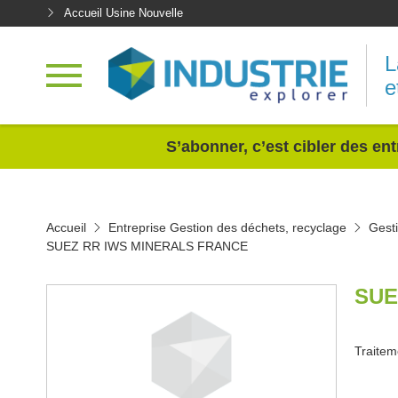
Accueil Usine Nouvelle
L
e
<
S’abonner, c’est cibler des ent
Accueil
Entreprise Gestion des déchets, recyclage
Gest
SUEZ RR IWS MINERALS FRANCE
SUE
Traitem