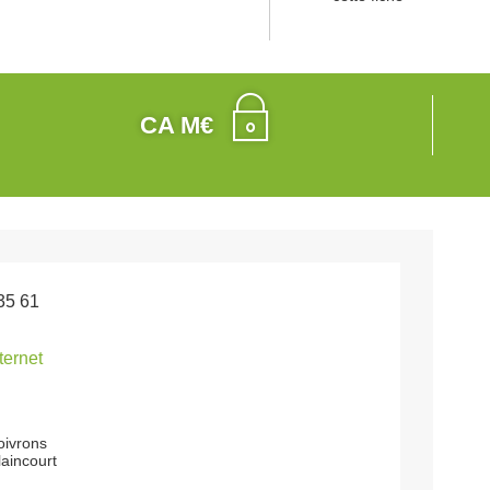
CA M€
35 61
nternet
oivrons
aincourt