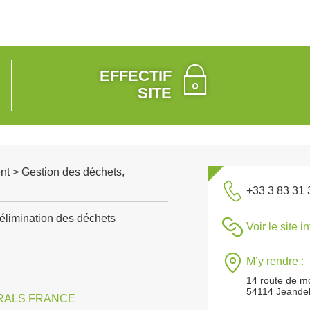
EFFECTIF
SITE
nt > Gestion des déchets,
+33 3 83 31 
 élimination des déchets
Voir le site i
M’y rendre :
14 route de m
54114 Jeandel
ERALS FRANCE