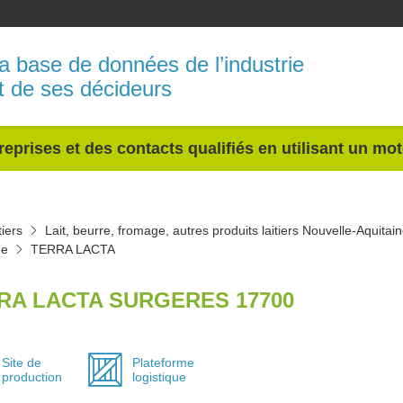
a base de données de l’industrie
t de ses décideurs
reprises et des contacts qualifiés en utilisant un mo
tiers
Lait, beurre, fromage, autres produits laitiers Nouvelle-Aquitai
me
TERRA LACTA
RA LACTA SURGERES 17700
Site de
Plateforme
production
logistique