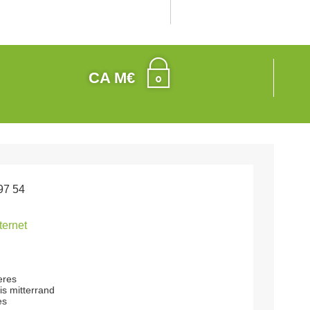
CA M€
97 54
nternet
eres
is mitterrand
es