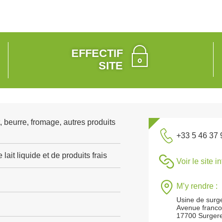
EFFECTIF
SITE
, beurre, fromage, autres produits
+33 5 46 37 
lait liquide et de produits frais
Voir le site i
M’y rendre :
Usine de surg
Avenue franco
17700 Surger