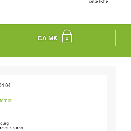
cette fiche
CA M€
84 84
nternet
bourg
re-sur-suran