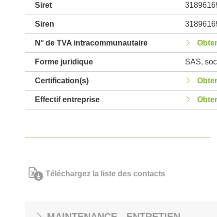
Siret
3189616
Siren
3189616
N° de TVA intracommunautaire
Obten
Forme juridique
SAS, soci
Certification(s)
Obten
Effectif entreprise
Obten
Téléchargez la liste des contacts
MAINTENANCE - ENTRETIEN