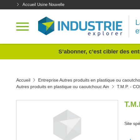
Accueil Usine Nouvelle
L
e
<
S’abonner, c’est cibler des ent
Accueil
Entreprise Autres produits en plastique ou caoutch
Autres produits en plastique ou caoutchouc Ain
T.M.P. - 
T.M
Site spé