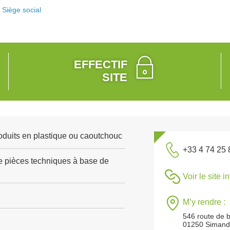
Siège social
EFFECTIF
SITE
roduits en plastique ou caoutchouc
+33 4 74 25 
e pièces techniques à base de
Voir le site i
M’y rendre :
546 route de 
01250 Simand