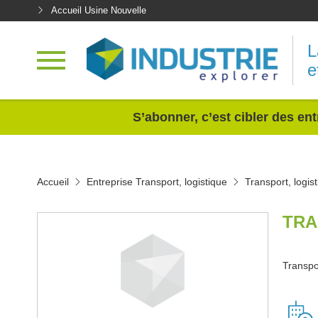
Accueil Usine Nouvelle
L
e
<
S’abonner, c’est cibler des ent
Accueil
Entreprise Transport, logistique
Transport, logi
TRA
Transpor