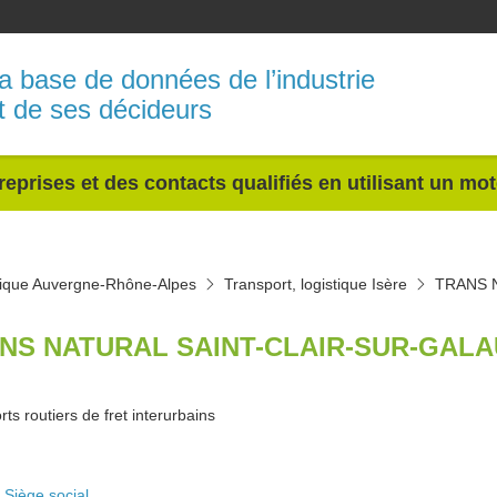
a base de données de l’industrie
t de ses décideurs
reprises et des contacts qualifiés en utilisant un mo
stique Auvergne-Rhône-Alpes
Transport, logistique Isère
TRANS 
NS NATURAL SAINT-CLAIR-SUR-GALA
ts routiers de fret interurbains
Siège social