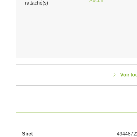
Aucun
rattaché(s)
Voir to
Siret
4944872