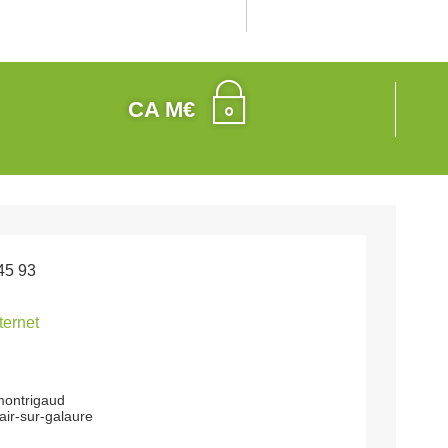
CA M€
45 93
nternet
montrigaud
air-sur-galaure