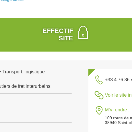
EFFECTIF
SITE
> Transport, logistique
+33 4 76 36 
tiers de fret interurbains
Voir le site i
M’y rendre :
109 route de 
38940 Saint-cl