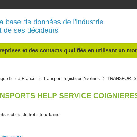
a base de données de l’industrie
t de ses décideurs
reprises et des contacts qualifiés en utilisant un mo
tique Île-de-France
Transport, logistique Yvelines
TRANSPORTS 
NSPORTS HELP SERVICE COIGNIERES
ts routiers de fret interurbains
Siège social