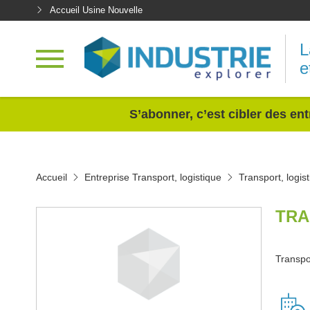
Accueil Usine Nouvelle
L
e
<
S’abonner, c’est cibler des ent
Accueil
Entreprise Transport, logistique
Transport, logis
TRA
Transpor