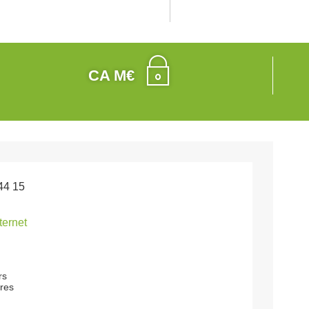
CA M€
44 15
nternet
rs
res