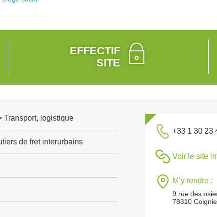
EFFECTIF
SITE
> Transport, logistique
+33 1 30 23 
tiers de fret interurbains
Voir le site i
M’y rendre :
9 rue des osie
78310 Coignie