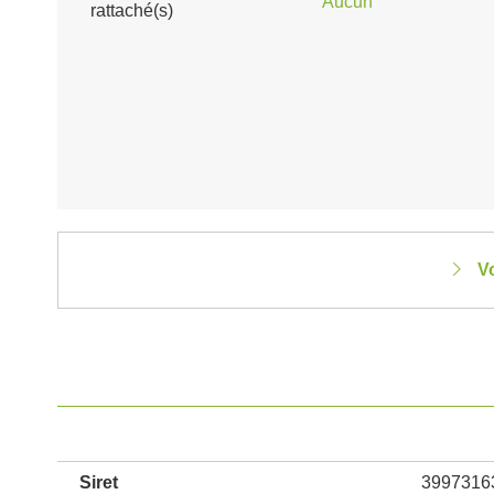
Aucun
rattaché(s)
Vo
Siret
3997316