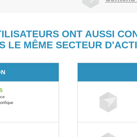
TILISATEURS ONT AUSSI CO
S LE MÊME SECTEUR D'ACTI
ON
S
nce
orifique