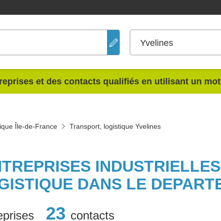
Yvelines
reprises et des contacts qualifiés en utilisant un mo
tique Île-de-France
Transport, logistique Yvelines
NTREPRISES INDUSTRIELLE
GISTIQUE DANS LE DEPART
23
eprises
contacts