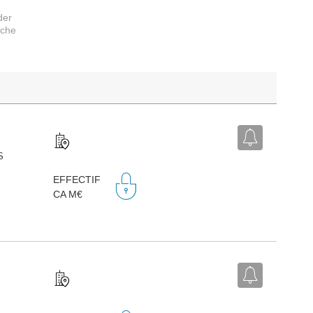
der
rche
S
EFFECTIF
CA M€