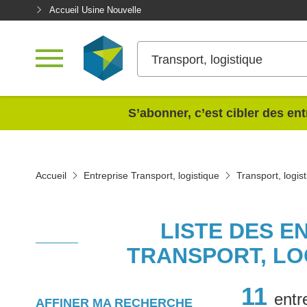
Accueil Usine Nouvelle
Transport, logistique
<
S’abonner, c’est cibler des ent
Accueil
Entreprise Transport, logistique
Transport, logis
LISTE DES E
TRANSPORT, LO
11
entr
AFFINER MA RECHERCHE