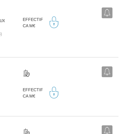
EFFECTIF
EUX
CA M€
B)
EFFECTIF
CA M€