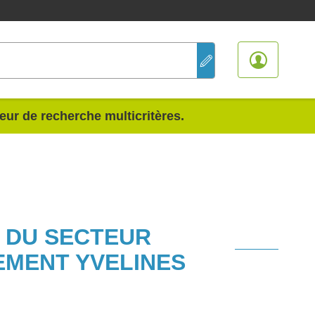
teur de recherche multicritères.
S DU SECTEUR
EMENT YVELINES