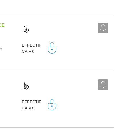
CE
EFFECTIF
B)
CA M€
EFFECTIF
CA M€