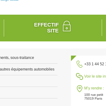
EFFECTIF
SITE
ents, sous-traitance
+33 1 44 52 
'autres équipements automobiles
Voir le site i
M’y rendre :
100 rue petit
75019 Paris