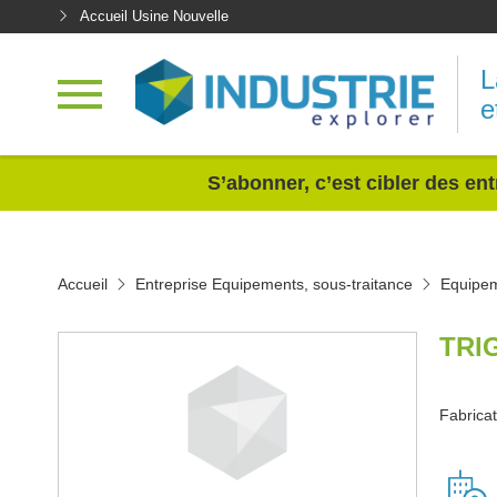
Accueil Usine Nouvelle
L
e
<
S’abonner, c’est cibler des ent
Accueil
Entreprise Equipements, sous-traitance
Equipem
TRI
Fabrica