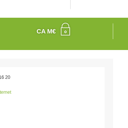
CA M€
16 20
nternet