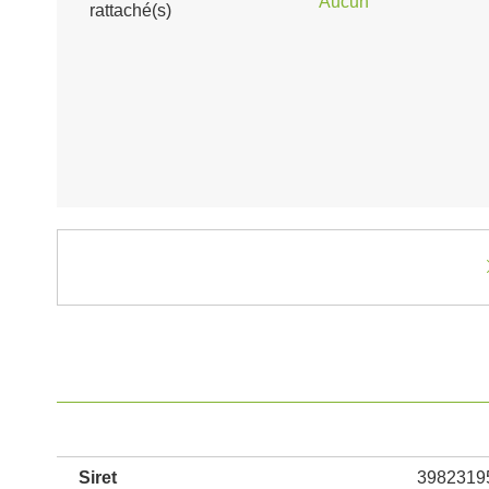
Aucun
rattaché(s)
Siret
3982319