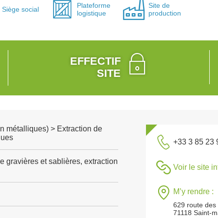
Plateforme
Site de
Siège social
logistique
production
EFFECTIF
SITE
n métalliques) > Extraction de
ques
+33 3 85 23 
e gravières et sablières, extraction
Voir le site i
M’y rendre :
629 route des 
71118 Saint-ma