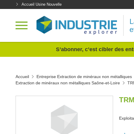
Accueil Usine Nouvelle
L
e
<
S’abonner, c’est cibler des ent
Accueil
Entreprise Extraction de minéraux non métalliques
Extraction de minéraux non métalliques Saône-et-Loire
TR
TRM
Exploita