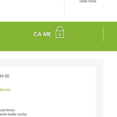
cette fiche
CA M€
94 00
nternet
carrieres
rtin-belle-roche