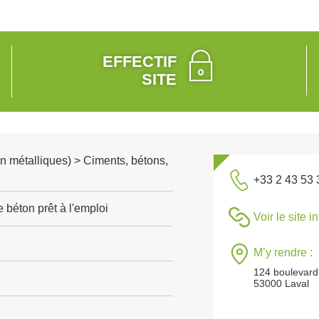
EFFECTIF
SITE
n métalliques) > Ciments, bétons,
+33 2 43 53 
 béton prêt à l'emploi
Voir le site i
M’y rendre :
124 boulevard
53000 Laval