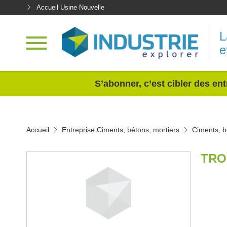
Accueil Usine Nouvelle
L
e
<
S’abonner, c’est cibler des ent
Accueil
Entreprise Ciments, bétons, mortiers
Ciments, b
TRO