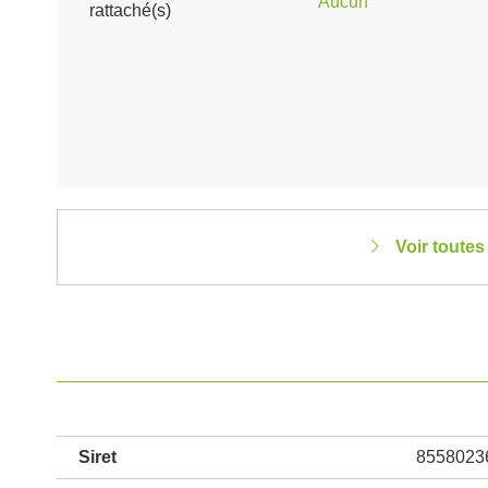
Aucun
rattaché(s)
Voir toutes
Siret
8558023