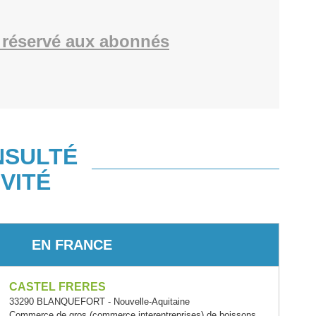
réservé aux abonnés
NSULTÉ
VITÉ
EN FRANCE
CASTEL FRERES
33290 BLANQUEFORT - Nouvelle-Aquitaine
Commerce de gros (commerce interentreprises) de boissons