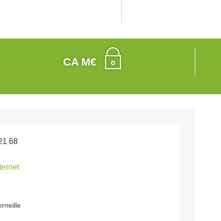
CA M€
21 68
nternet
rneille