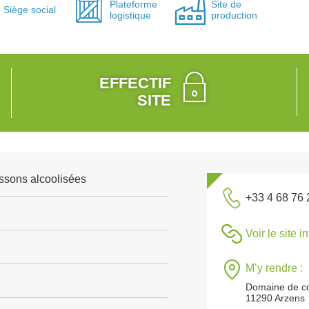
Plateforme
Site de
Siège social
logistique
production
EFFECTIF
SITE
ssons alcoolisées
+33 4 68 76 
Voir le site i
M’y rendre :
Domaine de co
11290 Arzens