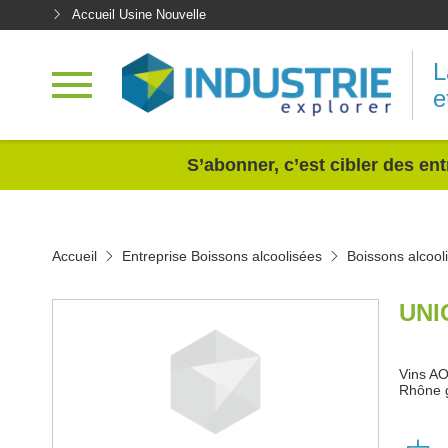
Accueil Usine Nouvelle
L
e
<
S’abonner, c’est cibler des ent
Accueil
Entreprise Boissons alcoolisées
Boissons alcool
UNI
Vins AO
Rhône g