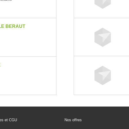
OLE BERAUT
E
les et CGU
Nos offres