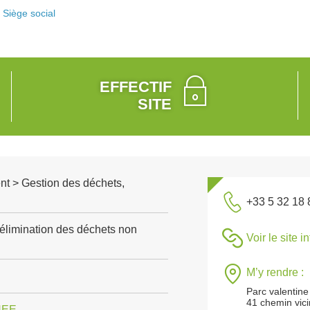
Siège social
EFFECTIF
SITE
nt > Gestion des déchets,
+33 5 32 18 
 élimination des déchets non
Voir le site i
M’y rendre :
Parc valentine
41 chemin vicin
NEE