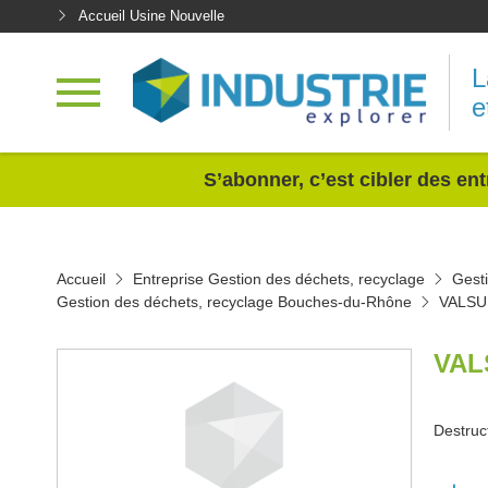
Accueil Usine Nouvelle
L
e
<
S’abonner, c’est cibler des ent
Accueil
Entreprise Gestion des déchets, recyclage
Gest
Gestion des déchets, recyclage Bouches-du-Rhône
VALSU
VAL
Destruc