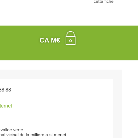
cette fiche
CA M€
88 88
nternet
 vallee verte
al vicinal de la milliere a st menet