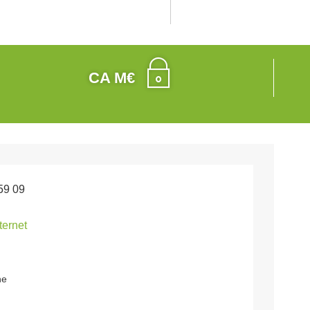
CA M€
59 09
nternet
ne