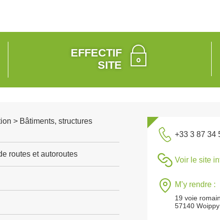
EFFECTIF
SITE
ion > Bâtiments, structures
+33 3 87 34 
de routes et autoroutes
Voir le site i
M’y rendre :
19 voie romai
57140 Woippy