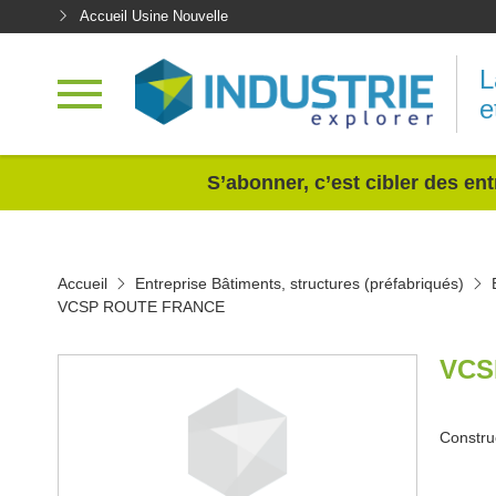
Accueil Usine Nouvelle
L
e
<
S’abonner, c’est cibler des ent
Accueil
Entreprise Bâtiments, structures (préfabriqués)
VCSP ROUTE FRANCE
VCS
Constru