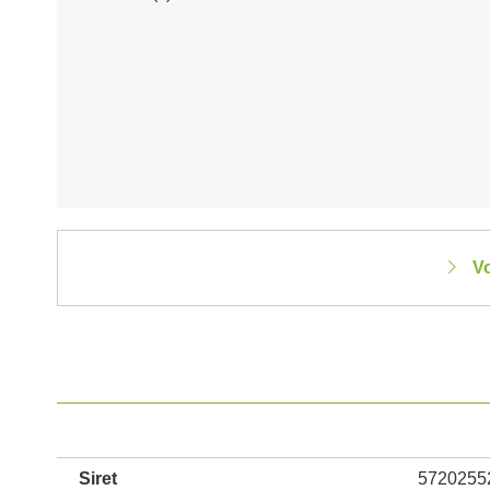
Vo
Siret
5720255