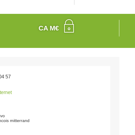
CA M€
04 57
nternet
ivo
cois mitterrand