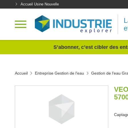
Accueil Usine Nouvelle
L
e
<
S’abonner, c’est cibler des ent
Accueil
Entreprise Gestion de l'eau
Gestion de l'eau Gr
VEO
570
Captage