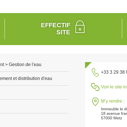
EFFECTIF
SITE
t > Gestion de l'eau
+33 3 29 38 
ement et distribution d'eau
Voir le site i
M’y rendre :
Immeuble le d
18 avenue fran
57000 Metz