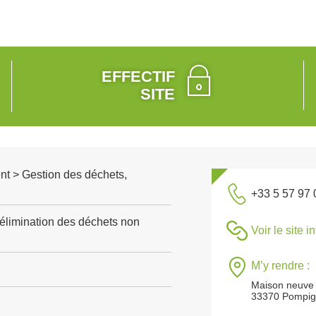
EFFECTIF
SITE
nt > Gestion des déchets,
+33 5 57 97 
 élimination des déchets non
Voir le site i
M’y rendre :
Maison neuve
33370 Pompi