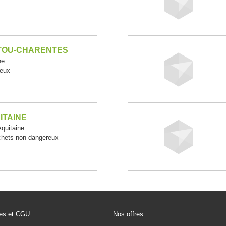
ITOU-CHARENTES
ne
reux
ITAINE
quitaine
échets non dangereux
les et CGU
Nos offres