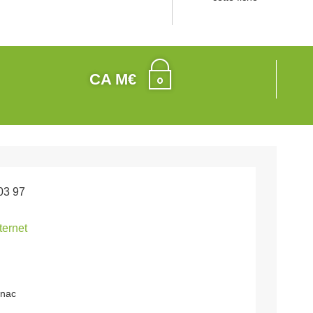
CA M€
03 97
nternet
gnac