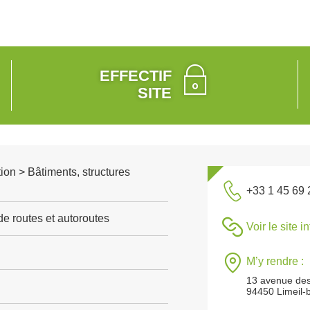
EFFECTIF
SITE
ion > Bâtiments, structures
+33 1 45 69 
de routes et autoroutes
Voir le site i
M’y rendre :
13 avenue des
94450 Limeil-