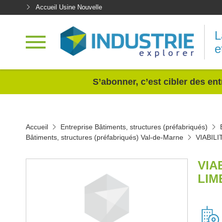
Accueil Usine Nouvelle
L
e
<
S’abonner, c’est cibler des ent
Accueil
Entreprise Bâtiments, structures (préfabriqués)
Bâtiments, structures (préfabriqués) Val-de-Marne
VIABIL
VIA
LIM