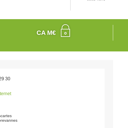
CA M€
29 30
nternet
cartes
brevannes