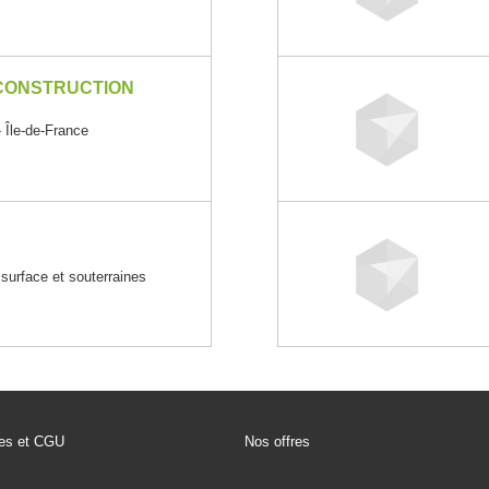
 CONSTRUCTION
le-de-France
 surface et souterraines
les et CGU
Nos offres