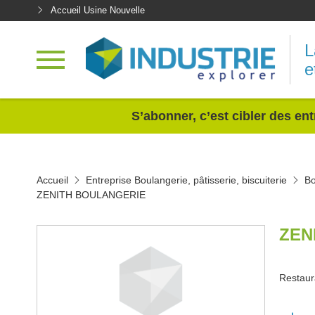
Accueil Usine Nouvelle
L
e
<
S’abonner, c’est cibler des ent
Accueil
Entreprise Boulangerie, pâtisserie, biscuiterie
Bo
ZENITH BOULANGERIE
ZEN
Restaur