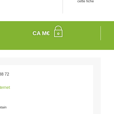
cette fiche
CA M€
88 72
nternet
utain