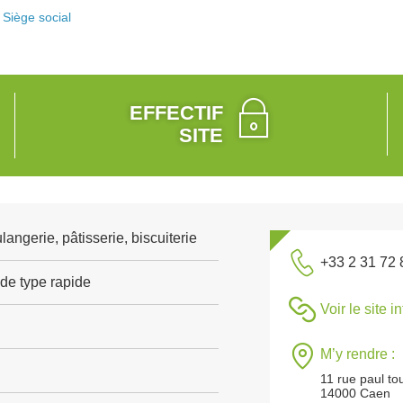
Siège social
EFFECTIF
SITE
angerie, pâtisserie, biscuiterie
+33 2 31 72 
de type rapide
Voir le site i
M’y rendre :
11 rue paul to
14000 Caen