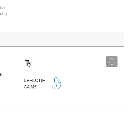
der
rche
e,
EFFECTIF
CA M€