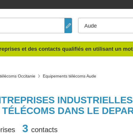
Aude
reprises et des contacts qualifiés en utilisant un mo
télécoms Occitanie
Equipements télécoms Aude
NTREPRISES INDUSTRIELLE
 TÉLÉCOMS DANS LE DEPA
3
rises
contacts