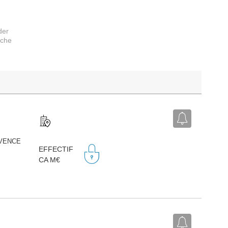
der
rche
ROVENCE
EFFECTIF
CA M€